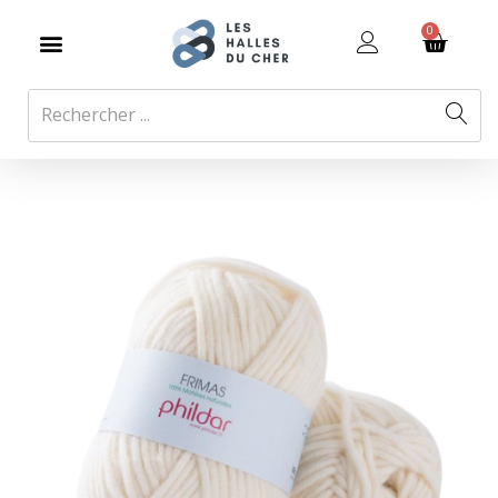
SE CONNECTER
0
Entrez votre nom d'utilisateur et mot de passe pour vous
connecter.
Se souvenir de moi
Se Connecter
Mot de passe oublié ?